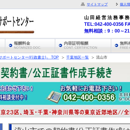
サイトマップ
個人
山 田 経 営 法 務 事 務
TEL:042-400-0356 F
無料相談：9：00～2
報酬料金
内容証明報酬
無料
NOTARIZED DOC.
CONT. CERTIFICTION
FREE 
ポートセンター(行政書士)」 TOP
千葉地区一覧
流山市