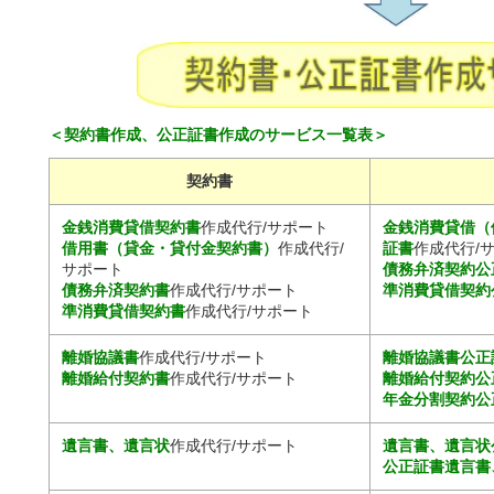
＜契約書作成、公正証書作成のサービス一覧表＞
契約書
金銭消費貸借契約書
作成代行/サポート
金銭消費貸借（
借用書（貸金・貸付金契約書）
作成代行/
証書
作成代行/
サポート
債務弁済契約公
債務弁済契約書
作成代行/サポート
準消費貸借契約
準消費貸借契約書
作成代行/サポート
離婚協議書
作成代行/サポート
離婚協議書公正
離婚給付契約書
作成代行/サポート
離婚給付契約公
年金分割契約公
遺言書、遺言状
作成代行/サポート
遺言書、遺言状
公正証書遺言書