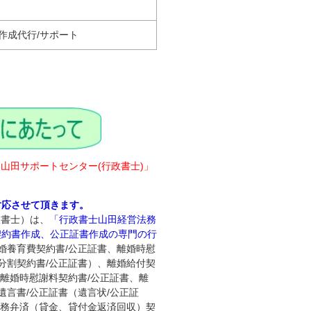
作成代行/サポート
‐山田サポートセンター(行政書士)」
対応させて頂きます。
政書士）は、
「行政書士山田経営法務
契約書作成、公正証書作成の専門の行
婚養育費契約書/公正証書、離婚時慰
分割契約書/公正証書）、離婚給付契
、離婚時慰謝料契約書/公正証書、離
遺言書/公正証書（遺言状/公正証
債務弁済（貸金、貸付金返済回収）契