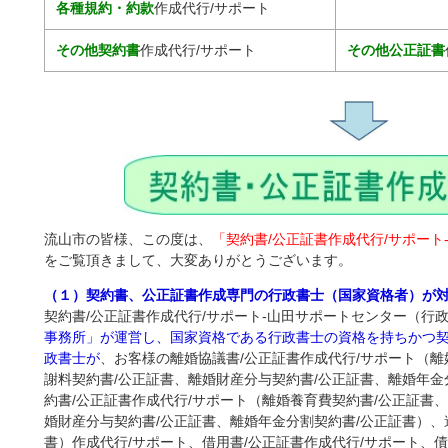
各種規約・約款
作成代行/サポート
その他契約書
作成代行/サポート
その他公正証書
流山市の皆様、この度は、
「契約書/公正証書作成代行/サポート
をご覧頂きまして、大変ありがとうございます。
（１）契約書、公正証書作成専門の行政書士（国家資格者）が
契約書/公正証書作成代行/サポート-山田サポートセンター（行
事務所」が運営し、国家資格である行政書士の資格を持ちかつ
政書士が
、お客様の離婚協議書/公正証書作成代行/サポート（離
謝料契約書/公正証書、離婚財産分与契約書/公正証書、離婚年金
約書/公正証書作成代行/サポート（離婚養育費契約書/公正証書
婚財産分与契約書/公正証書、離婚年金分割契約書/公正証書）、
書）作成代行/サポート、借用書/公正証書作成代行/サポート、