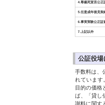
4.尊厳死宣言公正
5.任意成年後見
6.事実実験公正証
7.上記以外
公証役場
手数料は、
れています
目的の価格
ば、「貸し
謝料に関す