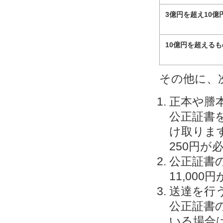
3億円を超え10億
10億円を超えるも
その他に、
正本や謄
公正証書
け取りま
250円が
公正証書
11,00
送達を行う
公正証書
いる場合