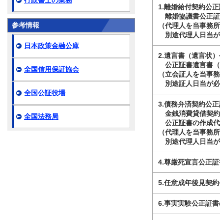
行政書士の業務
1.離婚給付契約公
離婚協議書公正証
参考情報
（代理人を当事務
別途代理人日当が必
日本政策金融公庫
2.遺言書（遺言状
公正証書遺言書（
全国信用保証協会
（立会証人を当事
別途証人日当が必要
全国公証役場
3.債務弁済契約公
金銭消費貸借契約
全国法務局
公正証書の作成代
（代理人を当事務
別途代理人日当が必
4.尊厳死宣言公正
5.任意成年後見契
6.事実実験公正証