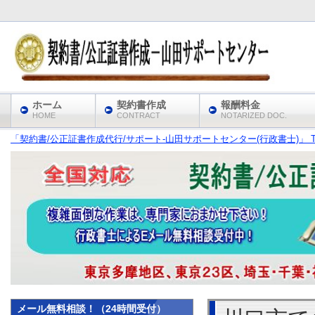
ホーム
契約書作成
報酬料金
HOME
CONTRACT
NOTARIZED DOC.
「契約書/公正証書作成代行/サポート‐山田サポートセンター(行政書士)」 T
メール無料相談！（24時間受付）