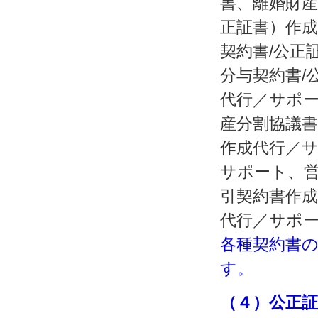
書、離婚財産
正証書）作
契約書/公正
分与契約書/
代行／サポ
産分割協議
作成代行／
サポート、
引契約書作
代行／サポ
各種契約書の
す。
（４）公正