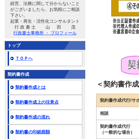
経営、法務に関して分からないこと
がございましたら、お気軽にご相談
下さい。
起業・再生・活性化コンサルタント
行 政 書 士 山 田 茂
行政書士事務所 ・ プロフィール
トップ
ＴＯＰへ
契約書作成
＜契約書作
契約書作成とは
契約書作成代行/サ
契約書作成上の注意点
相談
契約書作成の流れ
契約書作成代行
契約書の印紙税額
（一般的な場合）