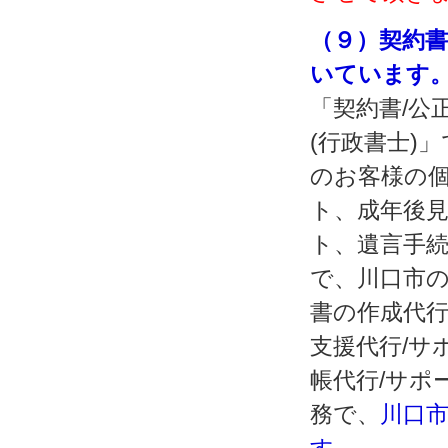
（９）契約
いています
「契約書/公
(行政書士)
のお客様の個
ト、成年後見
ト、遺言手続
で、川口市
書の作成代行
支援代行/サ
帳代行/サポ
務で、
川口
す。