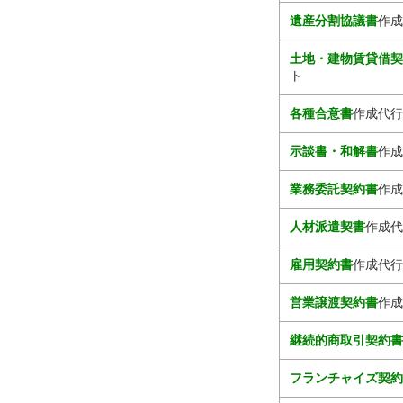
遺産分割協議書
作成
土地・建物賃貸借
ト
各種合意書
作成代行
示談書・和解書
作成
業務委託契約書
作成
人材派遣契書
作成代
雇用契約書
作成代行
営業譲渡契約書
作成
継続的商取引契約
フランチャイズ契