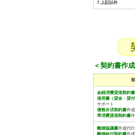
7.上記以外
＜契約書作
金銭消費貸借契約
借用書（貸金・貸
サポート
債務弁済契約書
作成
準消費貸借契約書
作
離婚協議書
作成代行
離婚給付契約書
作成