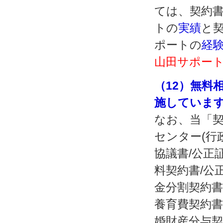
ては、契約書
トの
実績
と契
ポートの
経
山田サポート
（12）無料
施していま
なお、当「契
センター(行
協議書/公正
料契約書/公
金分割契約書
養育費契約書
婚財産分与契