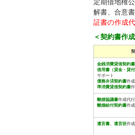
定期借地権公
解書、合意書
証書の作成代
＜契約書作
金銭消費貸借契約
借用書（貸金・貸
サポート
債務弁済契約書
作成
準消費貸借契約書
作
離婚協議書
作成代行
離婚給付契約書
作成
遺言書、遺言状
作成