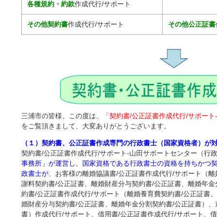
各種規約・約款
作成代行/サポート
その他契約書
作成代行/サポート
その他公正証書
三浦市の皆様、この度は、
「契約書/公正証書作成代行/サポート
をご覧頂きまして、大変ありがとうございます。
（１）契約書、公正証書作成専門の行政書士（国家資格者）が
契約書/公正証書作成代行/サポート-山田サポートセンター（行
事務所」が運営し、国家資格である行政書士の資格を持ちかつ
政書士が
、お客様の離婚協議書/公正証書作成代行/サポート（離
謝料契約書/公正証書、離婚財産分与契約書/公正証書、離婚年金
約書/公正証書作成代行/サポート（離婚養育費契約書/公正証書
婚財産分与契約書/公正証書、離婚年金分割契約書/公正証書）、
書）作成代行/サポート、借用書/公正証書作成代行/サポート、