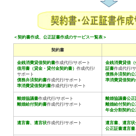
＜契約書作成、公正証書作成のサービス一覧表＞
契約書
金銭消費貸借契約書
作成代行/サポート
金銭消費貸借（
借用書（貸金・貸付金契約書）
作成代行/
証書
作成代行/
サポート
債務弁済契約公
債務弁済契約書
作成代行/サポート
準消費貸借契約
準消費貸借契約書
作成代行/サポート
離婚協議書
作成代行/サポート
離婚協議書公正
離婚給付契約書
作成代行/サポート
離婚給付契約公
年金分割契約公
遺言書、遺言状
作成代行/サポート
遺言書、遺言状
公正証書遺言書