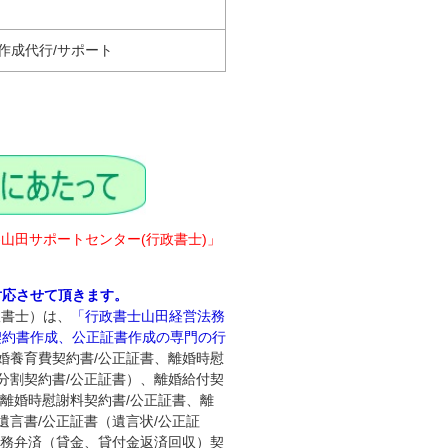
作成代行/サポート
‐山田サポートセンター(行政書士)」
対応させて頂きます。
政書士）は、
「行政書士山田経営法務
契約書作成、公正証書作成の専門の行
婚養育費契約書/公正証書、離婚時慰
分割契約書/公正証書）、離婚給付契
、離婚時慰謝料契約書/公正証書、離
遺言書/公正証書（遺言状/公正証
債務弁済（貸金、貸付金返済回収）契