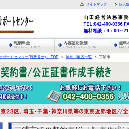
サイトマップ
個人
山 田 経 営 法 務 事 務
TEL:042-400-0356 F
無料相談：9：00～2
報酬料金
内容証明報酬
無料
NOTARIZED DOC.
CONT. CERTIFICTION
FREE 
ポートセンター(行政書士)」 TOP
神奈川地区一覧
三浦市