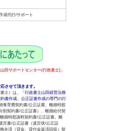
作成代行/サポート
‐山田サポートセンター(行政書士)」
対応させて頂きます。
政書士）は、
「行政書士山田経営法務
契約書作成、公正証書作成の専門の行
婚養育費契約書/公正証書、離婚時慰
分割契約書/公正証書）、離婚給付契
、離婚時慰謝料契約書/公正証書、離
遺言書/公正証書（遺言状/公正証
債務弁済（貸金、貸付金返済回収）契