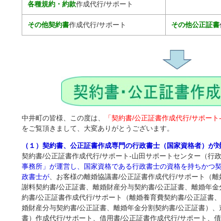
各種規約・約款
作成代行/サポート
その他契約書
作成代行/サポート
その他公正証書
中井町の皆様、この度は、
「契約書/公正証書作成代行/サポート
をご覧頂きまして、大変ありがとうございます。
（１）契約書、公正証書作成専門の行政書士（国家資格者）が
契約書/公正証書作成代行/サポート-山田サポートセンター（行
事務所」が運営し、国家資格である行政書士の資格を持ちかつ
政書士が
、お客様の離婚協議書/公正証書作成代行/サポート（離
謝料契約書/公正証書、離婚財産分与契約書/公正証書、離婚年金
約書/公正証書作成代行/サポート（離婚養育費契約書/公正証書
婚財産分与契約書/公正証書、離婚年金分割契約書/公正証書）、
書）作成代行/サポート、借用書/公正証書作成代行/サポート、