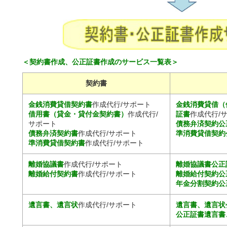
＜契約書作成、公正証書作成のサービス一覧表＞
契約書
金銭消費貸借契約書
作成代行/サポート
金銭消費貸借（
借用書（貸金・貸付金契約書）
作成代行/
証書
作成代行/
サポート
債務弁済契約公
債務弁済契約書
作成代行/サポート
準消費貸借契約
準消費貸借契約書
作成代行/サポート
離婚協議書
作成代行/サポート
離婚協議書公正
離婚給付契約書
作成代行/サポート
離婚給付契約公
年金分割契約公
遺言書、遺言状
作成代行/サポート
遺言書、遺言状
公正証書遺言書