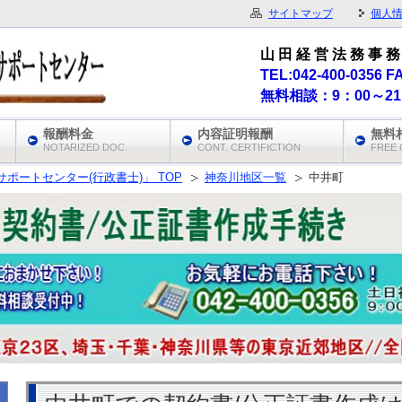
サイトマップ
個人
山 田 経 営 法 務 事 務
TEL:042-400-0356 F
無料相談：9：00～2
報酬料金
内容証明報酬
無料
NOTARIZED DOC.
CONT. CERTIFICTION
FREE 
ポートセンター(行政書士)」 TOP
神奈川地区一覧
中井町