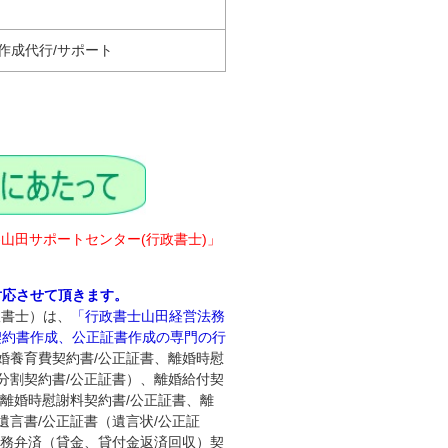
作成代行/サポート
‐山田サポートセンター(行政書士)」
対応させて頂きます。
政書士）は、
「行政書士山田経営法務
契約書作成、公正証書作成の専門の行
婚養育費契約書/公正証書、離婚時慰
分割契約書/公正証書）、離婚給付契
、離婚時慰謝料契約書/公正証書、離
遺言書/公正証書（遺言状/公正証
債務弁済（貸金、貸付金返済回収）契