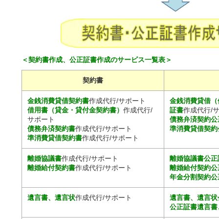
＜契約書作成、公正証書作成のサービス一覧表＞
契約書
金銭消費貸借契約書
作成代行/サポート
金銭消費貸借（
借用書（貸金・貸付金契約書）
作成代行/
証書
作成代行/
サポート
債務弁済契約公
債務弁済契約書
作成代行/サポート
準消費貸借契約
準消費貸借契約書
作成代行/サポート
離婚協議書
作成代行/サポート
離婚協議書公正
離婚給付契約書
作成代行/サポート
離婚給付契約公
年金分割契約公
遺言書、遺言状
作成代行/サポート
遺言書、遺言状
公正証書遺言書