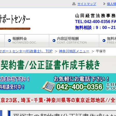
サイトマップ
個人
山 田 経 営 法 務 事 務
TEL:042-400-0356 F
無料相談：9：00～2
報酬料金
内容証明報酬
無料
NOTARIZED DOC.
CONT. CERTIFICTION
FREE 
ポートセンター(行政書士)」 TOP
神奈川地区メニュー
平塚市