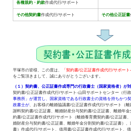
各種規約・約款
作成代行/サポート
その他契約書
作成代行/サポート
その他公正証書
平塚市の皆様、この度は、
「契約書/公正証書作成代行/サポート
をご覧頂きまして、誠にありがとうございます。
（１）契約書、公正証書作成専門の行政書士（国家資格者）が
契約書/公正証書作成代行/サポート-山田サポートセンター（行
事務所」が運営し、国家資格である行政書士の資格を持ちかつ
政書士が
、お客様の離婚協議書/公正証書作成代行/サポート（離
謝料契約書/公正証書、離婚財産分与契約書/公正証書、離婚年金
約書/公正証書作成代行/サポート（離婚養育費契約書/公正証書
婚財産分与契約書/公正証書、離婚年金分割契約書/公正証書）、
書）作成代行/サポート、借用書/公正証書作成代行/サポート、