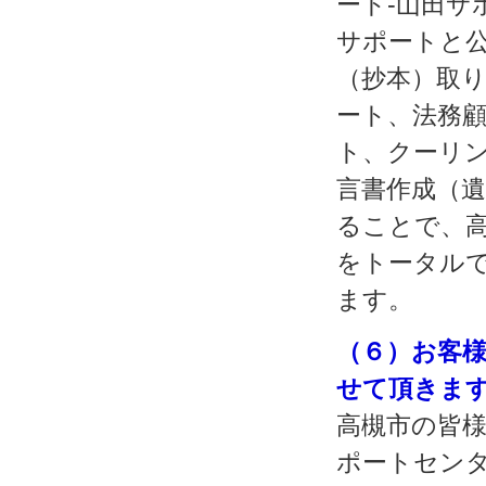
ート‐山田サ
サポートと公
（抄本）取り
ート、法務顧
ト、クーリン
言書作成（遺
ることで、
をトータル
ます。
（６）お客
せて頂きま
高槻市の皆様
ポートセンタ