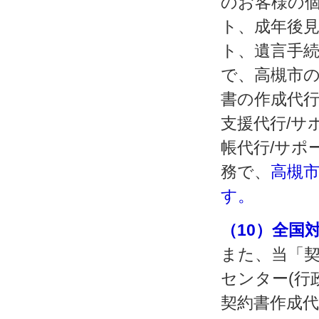
のお客様の個
ト、成年後見
ト、遺言手続
で、高槻市
書の作成代行
支援代行/サ
帳代行/サポ
務で、
高槻
す。
（10）全国
また、当「契
センター(行
契約書作成