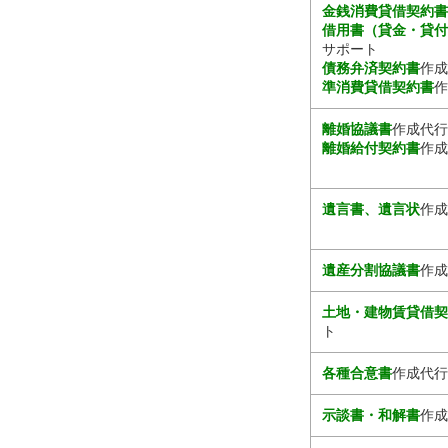
金銭消費貸借契約
借用書（貸金・貸
サポート
債務弁済契約書
作成
準消費貸借契約書
作
離婚協議書
作成代行
離婚給付契約書
作成
遺言書、遺言状
作成
遺産分割協議書
作成
土地・建物賃貸借
ト
各種合意書
作成代行
示談書・和解書
作成