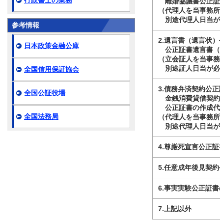
行政書士の業務
離婚協議書公正証
（代理人を当事務
別途代理人日当が必
参考情報
2.遺言書（遺言状
日本政策金融公庫
公正証書遺言書（
（立会証人を当事
別途証人日当が必要
全国信用保証協会
3.債務弁済契約公
全国公証役場
金銭消費貸借契約
公正証書の作成代
全国法務局
（代理人を当事務
別途代理人日当が必
4.尊厳死宣言公正
5.任意成年後見契
6.事実実験公正証
7.上記以外