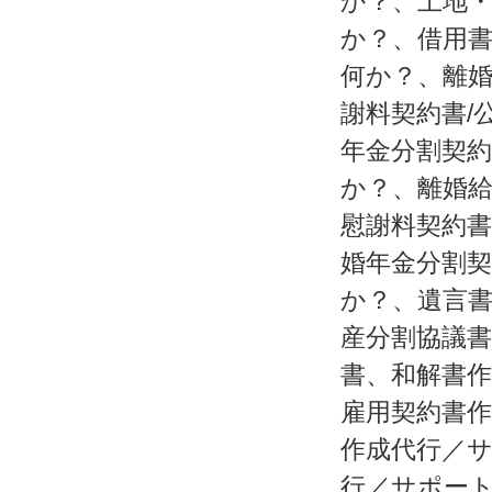
か？、土地
か？、借用
何か？、離婚
謝料契約書/
年金分割契約
か？、離婚給
慰謝料契約書
婚年金分割契
か？、遺言
産分割協議
書、和解書
雇用契約書
作成代行／
行／サポー