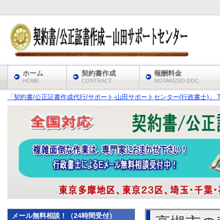
ホーム
契約書作成
報酬料金
HOME
CONTRACT
NOTARIZED DOC.
「契約書/公正証書作成代行/サポート‐山田サポートセンター(行政書士)」 T
メール無料相談！（24時間受付）