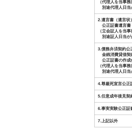
（代理人を当事務
別途代理人日当が
2.遺言書（遺言
公正証書遺言書（
（立会証人を当事
別途証人日当が必
3.債務弁済契約公
金銭消費貸借契
公正証書の作成代
（代理人を当事務
別途代理人日当が
4.尊厳死宣言公正
5.任意成年後見
6.事実実験公正証
7.上記以外