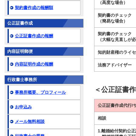
（高度な場合）
契約書作成の報酬額
契約書のチェック
（簡易な場合）
公正証書作成
契約書のチェック
公正証書作成の報酬
（大幅な見直しが
内容証明郵便
知的財産権のライ
内容証明作成の報酬
法務アドバイザー
行政書士事務所
＜公正証書
事務所概要、プロフィール
公正証書作成代行/
お申込み
相談
メール無料相談
1.離婚給付契約公