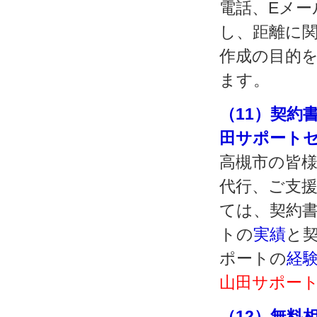
電話、Eメー
し、距離に
作成の目的
ます。
（11）契約
田サポート
高槻市の皆
代行、ご支
ては、契約書
トの
実績
と契
ポートの
経
山田サポート
（12）無料