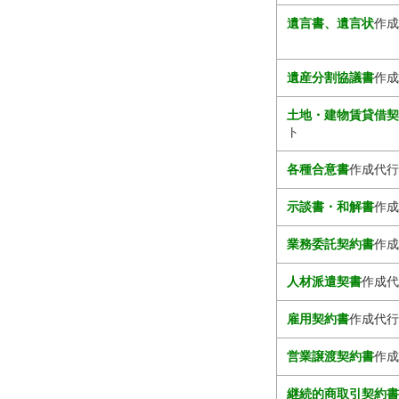
遺言書、遺言状
作成
遺産分割協議書
作成
土地・建物賃貸借
ト
各種合意書
作成代行
示談書・和解書
作成
業務委託契約書
作成
人材派遣契書
作成代
雇用契約書
作成代行
営業譲渡契約書
作成
継続的商取引契約