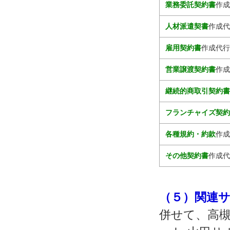
業務委託契約書
作成
人材派遣契書
作成代
雇用契約書
作成代行
営業譲渡契約書
作成
継続的商取引契約
フランチャイズ契
各種規約・約款
作成
その他契約書
作成代
（５）関連
併せて、高槻